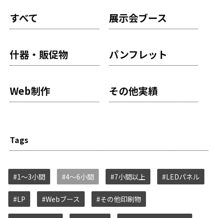
すべて
展示会ブース
什器・販促物
パンフレット
Web制作
その他実績
Tags
#1～3小間
#4～6小間
#7小間以上
#LEDパネル
#LP
#Webブース
#その他印刷物