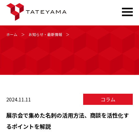
Skip
ホーム
＞
お知らせ・最新情報
＞
to
content
2024.11.11
コラム
展示会で集めた名刺の活用方法、商談を活性化す
るポイントを解説