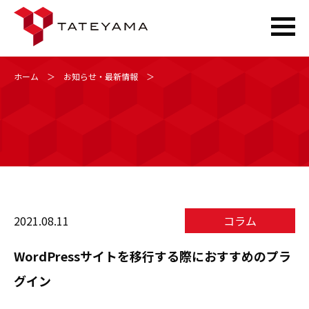
Skip
ホーム
＞
お知らせ・最新情報
＞
to
content
2021.08.11
コラム
WordPressサイトを移行する際におすすめのプラ
グイン